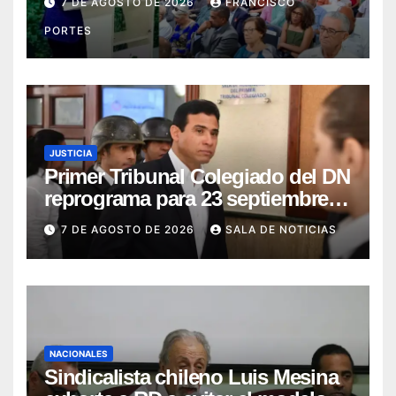
7 DE AGOSTO DE 2026
FRANCISCO
defensa del interés nacional
PORTES
JUSTICIA
Primer Tribunal Colegiado del DN
reprograma para 23 septiembre
lectura íntegra de sentencia
7 DE AGOSTO DE 2026
SALA DE NOTICIAS
contra Adán Cáceres y
coimputados
NACIONALES
Sindicalista chileno Luis Mesina