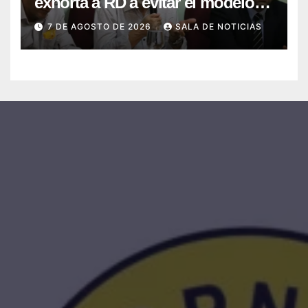
exhorta a RD a evitar el modelo
de AFP y apostar por un sistema
7 DE AGOSTO DE 2026
SALA DE NOTICIAS
solidario