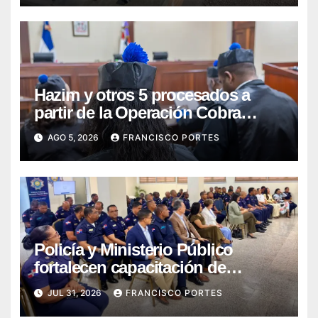
en Barahona y San Juan
Hazim y otros 5 procesados a
partir de la Operación Cobra
continuarán en prisión
AGO 5, 2026
FRANCISCO PORTES
Policía y Ministerio Público
fortalecen capacitación de
agentes para mejorar respuesta
JUL 31, 2026
FRANCISCO PORTES
ante desapariciones y trata de