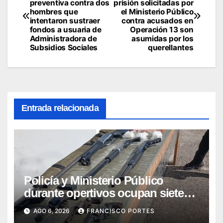
preventiva contra dos
prisión solicitadas por
de
hombres que
el Ministerio Público
intentaron sustraer
contra acusados en
entradas
fondos a usuaria de
Operación 13 son
Administradora de
asumidas por los
Subsidios Sociales
querellantes
Entrada relacionada
Policía y Ministerio Público
durante opertivos ocupan siete
armas de fuego, presunta cocaína
AGO 6, 2026
FRANCISCO PORTES
y recuperan motocicleta robada,