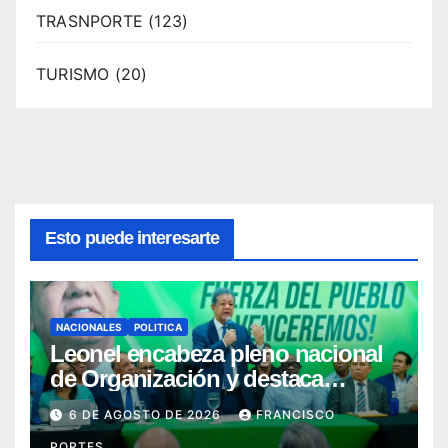
TRASNPORTE
(123)
TURISMO
(20)
Esto puede interesarte
NACIONALES
POLITICA
Leonel encabeza pleno nacional
de Organización y destaca
avances del fortalecimiento
6 DE AGOSTO DE 2026
FRANCISCO
territorial de la FP
PORTES