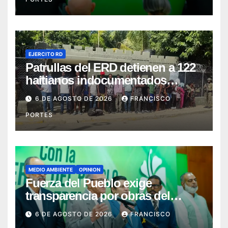
EJERCITO RD
Patrullas del ERD detienen a 122
haitianos indocumentados
durante intervenciones en
6 DE AGOSTO DE 2026
FRANCISCO
Dajabón y Santiago Rodríguez
PORTES
MEDIO AMBIENTE
OPINION
Fuerza del Pueblo exige
transparencia por obras del
Gobierno en Los Jardines del
6 DE AGOSTO DE 2026
FRANCISCO
Norte