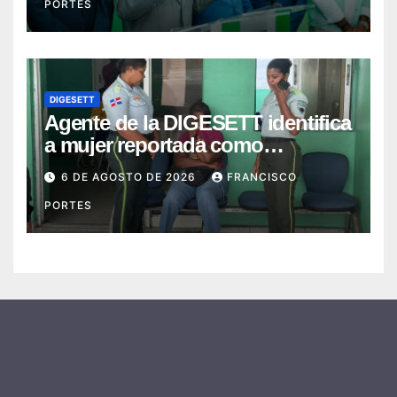
PORTES
DIGESETT
Agente de la DIGESETT identifica
a mujer reportada como
desaparecida tras encontrarla
6 DE AGOSTO DE 2026
FRANCISCO
desorientada
PORTES