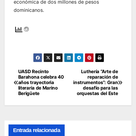
económica de dos millones de pesos
dominicanos.
UASD Recinto
Luthería “Arte de
Navegación
Barahona celebra 40
reparación de
años trayectoria
instrumentos”: Gran
de
literaria de Marino
desafío para las
Berigüete
orquestas del Este
entradas
Entrada relacionada