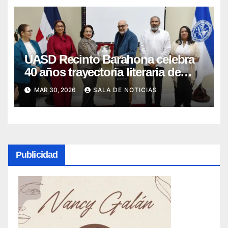
UASD Recinto Barahona celebra
40 años trayectoria literaria de
Marino Berigüete
MAR 30, 2026
SALA DE NOTICIAS
Publicidad