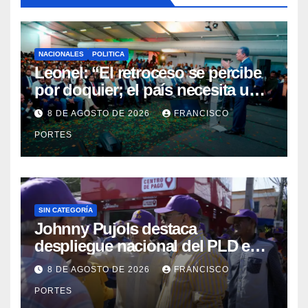
NACIONALES
POLITICA
Leonel: “El retroceso se percibe
por doquier; el país necesita un
nuevo rumbo”
8 DE AGOSTO DE 2026
FRANCISCO
PORTES
SIN CATEGORÍA
Johnny Pujols destaca
despliegue nacional del PLD en
segunda jornada de Esfuerzo
8 DE AGOSTO DE 2026
FRANCISCO
Concentrado
PORTES