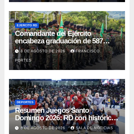
EJERCITO RD
Comandante del Ejército
encabeza graduación de 587
nuevos conscriptos en el
8 DE AGOSTO DE 2026
FRANCISCO
Campamento Militar “16 de
PORTES
Agosto”
DEPORTES
Resumen Juegos Santo
Domingo 2026: RD con histórica
jornada obtiene 145 medallas y el
8 DE AGOSTO DE 2026
SALA DE NOTICIAS
cuarto lugar