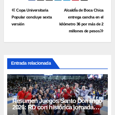
Navegación
Copa Universitaria
AlcaldÍa de Boca Chica
Popular concluye sexta
entrega cancha en el
de
versión
kilómetro 36 por más de 2
entradas
millones de pesos
Entrada relacionada
Resumen Juegos Santo Domingo
2026: RD con histórica jornada
obtiene 145 medallas y el cuarto