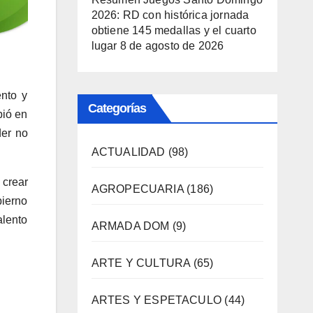
2026: RD con histórica jornada
obtiene 145 medallas y el cuarto
lugar
8 de agosto de 2026
ento y
Categorías
bió en
der no
ACTUALIDAD
(98)
 crear
AGROPECUARIA
(186)
bierno
alento
ARMADA DOM
(9)
ARTE Y CULTURA
(65)
ARTES Y ESPETACULO
(44)