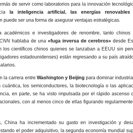
emás de servir como laboratorios para la innovación tecnológi
cia
la inteligencia artificial, las energías renovables
ón puede ser una forma de asegurar ventajas estratégicas.
a académicos e investigadores de renombre, tanto chinos
CNN
hablaba de una
«fuga inversa de cerebros»
desde Es
los científicos chinos quienes se lanzaban a EEUU sin pen
igadores estadounidenses) están regresando a su país atraíd
alarios.
n la carrera entre
Washington y Beijing
para dominar industri
 cuántica, los semiconductores, la biotecnología o las aplica
ncia, en parte, se ha visto impulsada por el rápido ascenso 
nacionales, con al menos cinco de ellas figurando regularmente
s, China ha incrementado su gasto en investigación y desa
stando el poder adquisitivo, la segunda economía mundial su