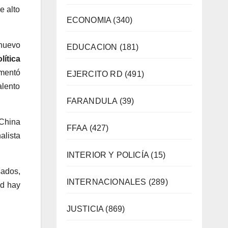
e alto
ECONOMIA
(340)
 nuevo
EDUCACION
(181)
lítica
mentó
EJERCITO RD
(491)
alento
FARANDULA
(39)
 China
FFAA
(427)
alista
INTERIOR Y POLICÍA
(15)
sados,
INTERNACIONALES
(289)
ad hay
JUSTICIA
(869)