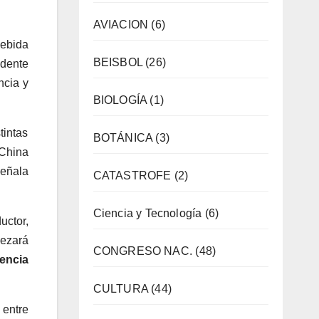
AVIACION
(6)
cebida
BEISBOL
(26)
idente
ncia y
BIOLOGÍA
(1)
tintas
BOTÁNICA
(3)
 China
señala
CATASTROFE
(2)
Ciencia y Tecnología
(6)
uctor,
pezará
CONGRESO NAC.
(48)
encia
CULTURA
(44)
entre