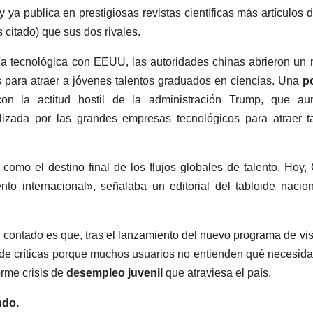
ya publica en prestigiosas revistas científicas más artículos d
citado) que sus dos rivales.
ía tecnológica con EEUU, las autoridades chinas abrieron un
s para atraer a jóvenes talentos graduados en ciencias. Una
po
on la actitud hostil de la administración Trump, que au
ilizada por las grandes empresas tecnológicos para atraer t
omo el destino final de los flujos globales de talento. Hoy,
to internacional», señalaba un editorial del tabloide nacion
n contado es que, tras el lanzamiento del nuevo programa de vi
 de críticas porque muchos usuarios no entienden qué necesid
orme crisis de
desempleo juvenil
que atraviesa el país.
ndo.