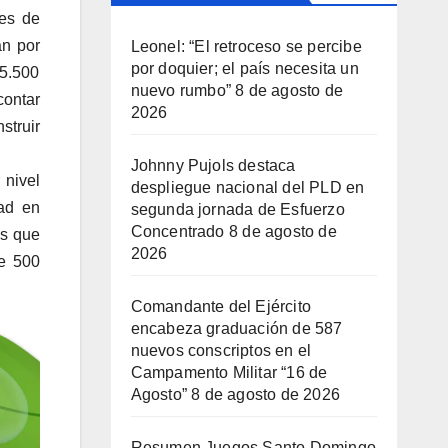
les de
án por
Leonel: “El retroceso se percibe
por doquier; el país necesita un
65.500
nuevo rumbo”
8 de agosto de
contar
2026
truir
Johnny Pujols destaca
 nivel
despliegue nacional del PLD en
ad en
segunda jornada de Esfuerzo
Concentrado
8 de agosto de
as que
2026
e 500
Comandante del Ejército
encabeza graduación de 587
nuevos conscriptos en el
Campamento Militar “16 de
Agosto”
8 de agosto de 2026
Resumen Juegos Santo Domingo