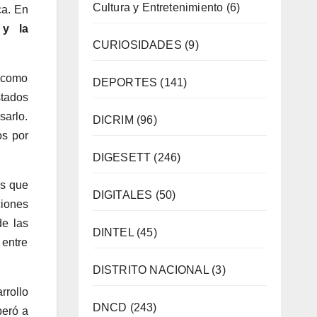
Cultura y Entretenimiento
(6)
ca. En
 y la
CURIOSIDADES
(9)
 como
DEPORTES
(141)
tados
sarlo.
DICRIM
(96)
os por
DIGESETT
(246)
as que
DIGITALES
(50)
ciones
de las
DINTEL
(45)
 entre
DISTRITO NACIONAL
(3)
rrollo
DNCD
(243)
peró a