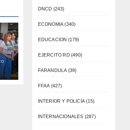
DNCD
(243)
ECONOMIA
(340)
EDUCACION
(179)
EJERCITO RD
(490)
CO
bre
FARANDULA
(39)
eo
FFAA
(427)
INTERIOR Y POLICÍA
(15)
INTERNACIONALES
(287)