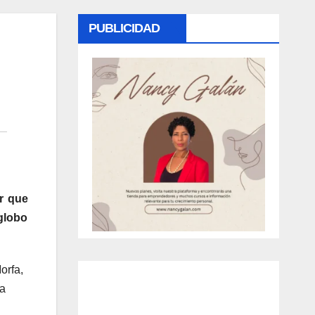
PUBLICIDAD
r que
globo
orfa,
la