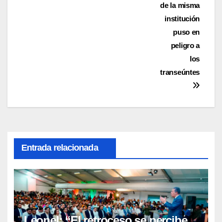
de la misma
institución
puso en
peligro a
los
transeúntes
Entrada relacionada
Leonel: “El retroceso se percibe