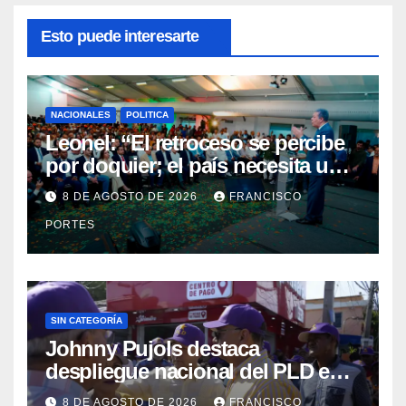
Esto puede interesarte
NACIONALES
POLITICA
Leonel: “El retroceso se percibe
por doquier; el país necesita un
nuevo rumbo”
8 DE AGOSTO DE 2026
FRANCISCO
PORTES
SIN CATEGORÍA
Johnny Pujols destaca
despliegue nacional del PLD en
segunda jornada de Esfuerzo
8 DE AGOSTO DE 2026
FRANCISCO