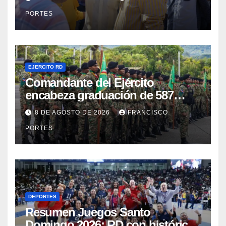
Concentrado
PORTES
EJERCITO RD
Comandante del Ejército
encabeza graduación de 587
nuevos conscriptos en el
8 DE AGOSTO DE 2026
FRANCISCO
Campamento Militar “16 de
PORTES
Agosto”
DEPORTES
Resumen Juegos Santo
Domingo 2026: RD con histórica