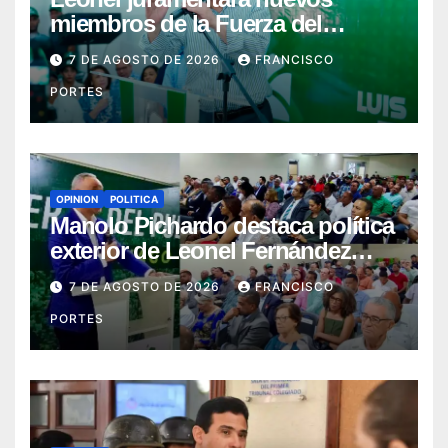
miembros de la Fuerza del
Pueblo en la capital este sábado
7 DE AGOSTO DE 2026
FRANCISCO
y el domingo en la provincia
PORTES
Duarte
OPINION
POLITICA
Manolo Pichardo destaca política
exterior de Leonel Fernández
como referente de liderazgo y
7 DE AGOSTO DE 2026
FRANCISCO
defensa del interés nacional
PORTES