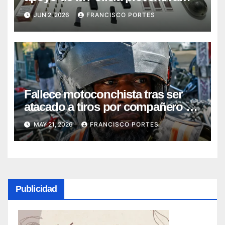
realizaron dos allanamientos en la
JUN 2, 2026
FRANCISCO PORTES
provincia Peravia
Fallece motoconchista tras ser
atacado a tiros por compañero de
parada luego de disputa por
MAY 21, 2026
FRANCISCO PORTES
pasajero en Sabana Perdida, SDN
Publicidad