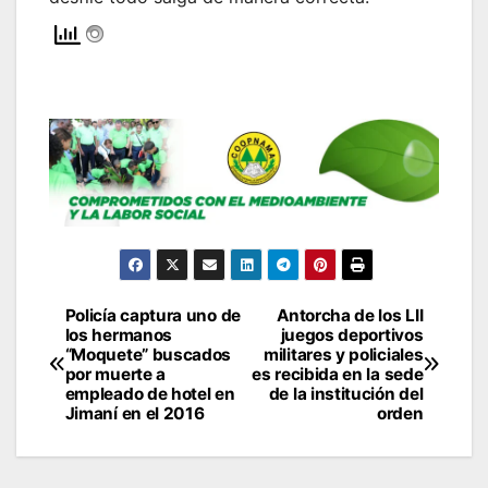
Policía captura uno de
Antorcha de los LII
Navegación
los hermanos
juegos deportivos
“Moquete” buscados
militares y policiales
de
por muerte a
es recibida en la sede
empleado de hotel en
de la institución del
entradas
Jimaní en el 2016
orden