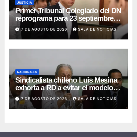
JUSTICIA
Primer Tribunal Colegiado del DN
reprograma para 23 septiembre
lectura íntegra de sentencia
7 DE AGOSTO DE 2026
SALA DE NOTICIAS
contra Adán Cáceres y
coimputados
NACIONALES
Sindicalista chileno Luis Mesina
exhorta a RD a evitar el modelo
de AFP y apostar por un sistema
7 DE AGOSTO DE 2026
SALA DE NOTICIAS
solidario