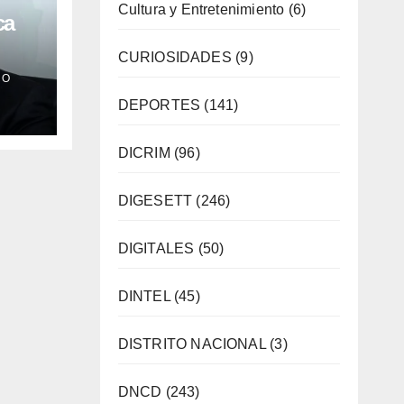
Cultura y Entretenimiento
(6)
ca
CURIOSIDADES
(9)
s
CO
es
DEPORTES
(141)
DICRIM
(96)
DIGESETT
(246)
DIGITALES
(50)
DINTEL
(45)
DISTRITO NACIONAL
(3)
DNCD
(243)