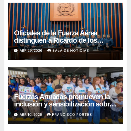
Oficiales de la Fuerza Aérea
distinguen a Ricardo de los
Santos por su compromiso con
ABR 29, 2026
SALA DE NOTICIAS
excelencia académica
Fuerzas Armadas promueven la
inclusión y sensibilización sobre
el autismo con la caminata “Un
ABR 10, 2026
FRANCISCO PORTES
Paseo Azul”