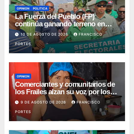
OPINION
POLITICA
La Fuerza del Pueblo (FP)
continúa ganando terreno en
SDE
10 DE AGOSTO DE 2026
FRANCISCO
PORTES
OPINION
Comerciantes y comunitarios de
los Frailes alzan su voz por los
prolongados apagones
9 DE AGOSTO DE 2026
FRANCISCO
PORTES