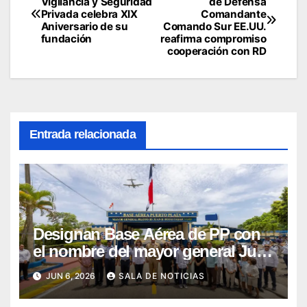
Vigilancia y Seguridad
de Defensa
Privada celebra XlX
Comandante
de
Aniversario de su
Comando Sur EE.UU.
fundación
reafirma compromiso
entradas
cooperación con RD
Entrada relacionada
Designan Base Aérea de PP con
el nombre del mayor general Juan
Bautista Rojas Tabar
JUN 6, 2026
SALA DE NOTICIAS