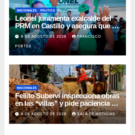
NACIONALES
POLITICA
Leonel juramenta exalcalde del
PRM en Castillo y asegura que el
Gobierno le tira “al cuello y a los
9 DE AGOSTO DE 2026
FRANCISCO
bolsillos del pueblo”
PORTES
NACIONALES
Fellito Suberví inspecciona obras
en las “villas” y pide paciencia a
comerciantes y residentes
9 DE AGOSTO DE 2026
SALA DE NOTICIAS