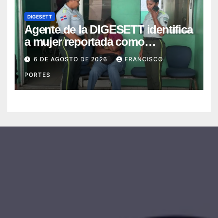
DIGESETT
Agente de la DIGESETT identifica
a mujer reportada como
desaparecida tras encontrarla
6 DE AGOSTO DE 2026
FRANCISCO
desorientada
PORTES