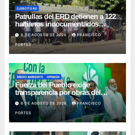
EJERCITO RD
Patrullas del ERD detienen a 122
haitianos indocumentados
durante intervenciones en
6 DE AGOSTO DE 2026
FRANCISCO
Dajabón y Santiago Rodríguez
PORTES
MEDIO AMBIENTE
OPINION
Fuerza del Pueblo exige
transparencia por obras del
Gobierno en Los Jardines del
6 DE AGOSTO DE 2026
FRANCISCO
Norte
PORTES