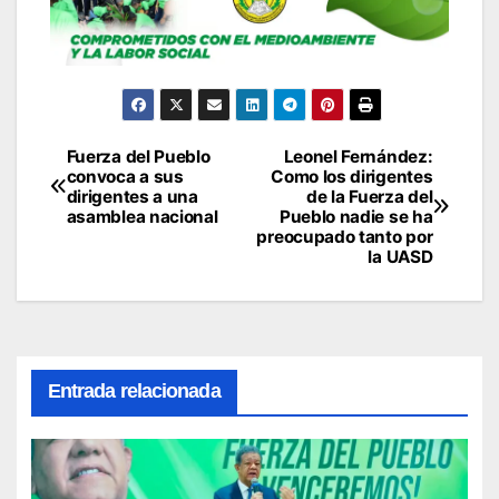
Fuerza del Pueblo
Leonel Fernández:
Navegación
convoca a sus
Como los dirigentes
dirigentes a una
de la Fuerza del
de
asamblea nacional
Pueblo nadie se ha
preocupado tanto por
entradas
la UASD
Entrada relacionada