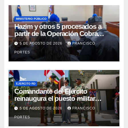
MINISTERIO PÚBLICO
Hazim y otros 5 procesados a
partir de la Operación Cobra
continuarán en prisión
5 DE AGOSTO DE 2026
FRANCISCO
PORTES
EJERCITO RD
Comandante del Ejército
reinaugura el puesto militar
Aniceto Martínez tras su
5 DE AGOSTO DE 2026
FRANCISCO
remodelación en Hondo Valle
PORTES