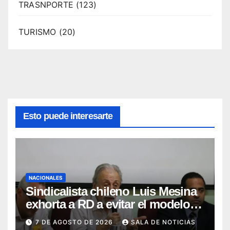
TRASNPORTE
(123)
TURISMO
(20)
Esto puede interesarte
NACIONALES
Sindicalista chileno Luis Mesina
exhorta a RD a evitar el modelo
de AFP y apostar por un sistema
7 DE AGOSTO DE 2026
SALA DE NOTICIAS
solidario