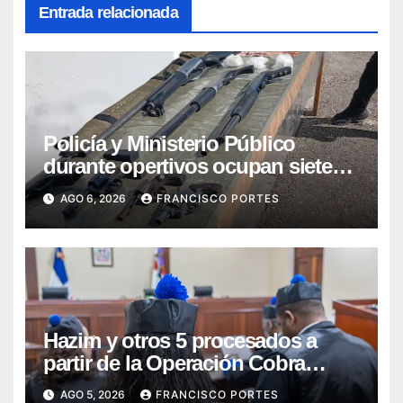
Entrada relacionada
Policía y Ministerio Público
durante opertivos ocupan siete
armas de fuego, presunta cocaína
AGO 6, 2026
FRANCISCO PORTES
y recuperan motocicleta robada,
en Barahona y San Juan
Hazim y otros 5 procesados a
partir de la Operación Cobra
continuarán en prisión
AGO 5, 2026
FRANCISCO PORTES