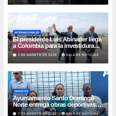
INTERNACIONALES
El presidente Luis Abinader llega
a Colombia para la investidura
presidencial de la Espriella
7 DE AGOSTO DE 2026
SALA DE NOTICIAS
DEPORTES
Ayuntamiento Santo Domingo
Norte entrega obras deportivas
remozadas durante “La Ruta
7 DE AGOSTO DE 2026
SALA DE NOTICIAS