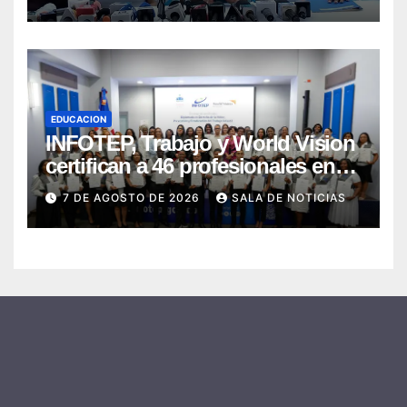
Deportiva”
EDUCACION
INFOTEP, Trabajo y World Vision
certifican a 46 profesionales en
prevención y erradicación del
7 DE AGOSTO DE 2026
SALA DE NOTICIAS
trabajo infantil