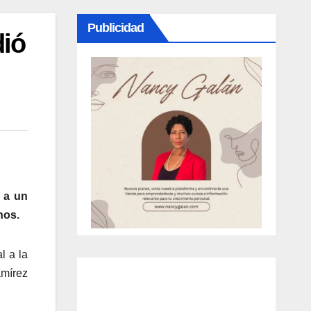
Publicidad
dió
 a un
nos.
l a la
amírez