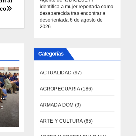
an al
identifica a mujer reportada como
ico
desaparecida tras encontrarla
desorientada
6 de agosto de
2026
Categorías
ACTUALIDAD
(97)
o
AGROPECUARIA
(186)
ARMADA DOM
(9)
CO
rar
ARTE Y CULTURA
(65)
rata