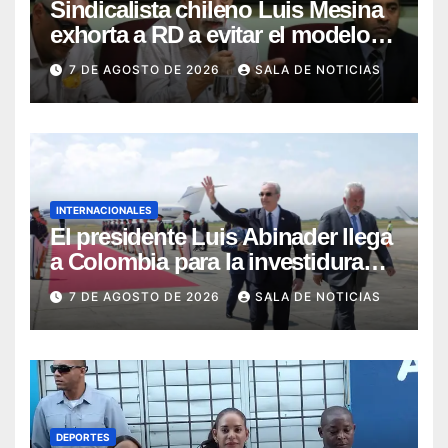
Sindicalista chileno Luis Mesina
exhorta a RD a evitar el modelo
de AFP y apostar por un sistema
7 DE AGOSTO DE 2026
SALA DE NOTICIAS
solidario
INTERNACIONALES
El presidente Luis Abinader llega
a Colombia para la investidura
presidencial de la Espriella
7 DE AGOSTO DE 2026
SALA DE NOTICIAS
DEPORTES