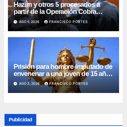
Hazim y otros 5 procesados a
partir de la Operación Cobra
continuarán en prisión
AGO 5, 2026
FRANCISCO PORTES
Prisión para hombre imputado de
envenenar a una joven de 15 años
de edad, en SDE
AGO 3, 2026
FRANCISCO PORTES
Publicidad