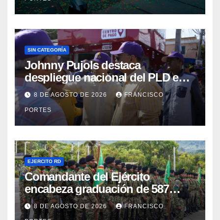
SIN CATEGORÍA
Johnny Pujols destaca
despliegue nacional del PLD en
segunda jornada de Esfuerzo
8 DE AGOSTO DE 2026
FRANCISCO
Concentrado
PORTES
EJERCITO RD
Comandante del Ejército
encabeza graduación de 587
nuevos conscriptos en el
8 DE AGOSTO DE 2026
FRANCISCO
Campamento Militar “16 de