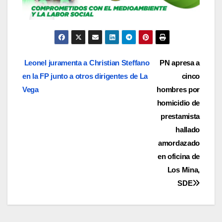
Navegación
Leonel juramenta a Christian Steffano
PN apresa a
en la FP junto a otros dirigentes de La
cinco
de
Vega
hombres por
entradas
homicidio de
prestamista
hallado
amordazado
en oficina de
Los Mina,
SDE