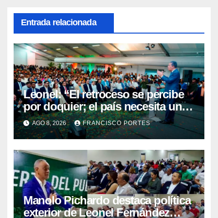
Entrada relacionada
Leonel: “El retroceso se percibe
por doquier; el país necesita un
nuevo rumbo”
AGO 8, 2026
FRANCISCO PORTES
Manolo Pichardo destaca política
exterior de Leonel Fernández