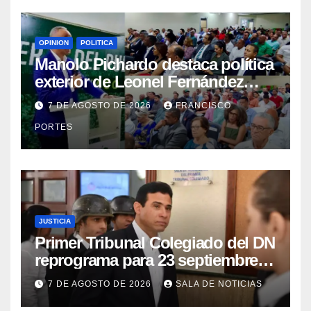
OPINION
POLITICA
Manolo Pichardo destaca política
exterior de Leonel Fernández
como referente de liderazgo y
7 DE AGOSTO DE 2026
FRANCISCO
defensa del interés nacional
PORTES
JUSTICIA
Primer Tribunal Colegiado del DN
reprograma para 23 septiembre
lectura íntegra de sentencia
7 DE AGOSTO DE 2026
SALA DE NOTICIAS
contra Adán Cáceres y