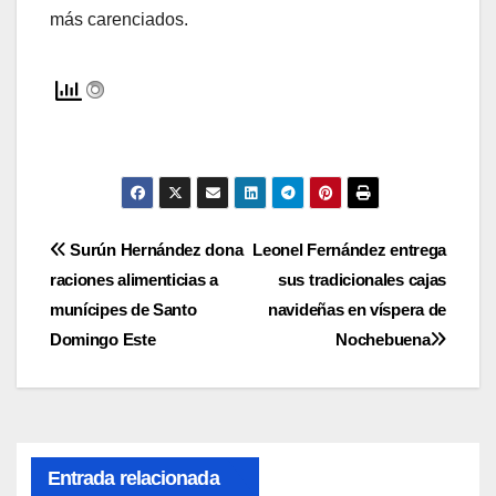
más carenciados.
Navegación
Surún Hernández dona
Leonel Fernández entrega
raciones alimenticias a
sus tradicionales cajas
de
munícipes de Santo
navideñas en víspera de
entradas
Domingo Este
Nochebuena
Entrada relacionada