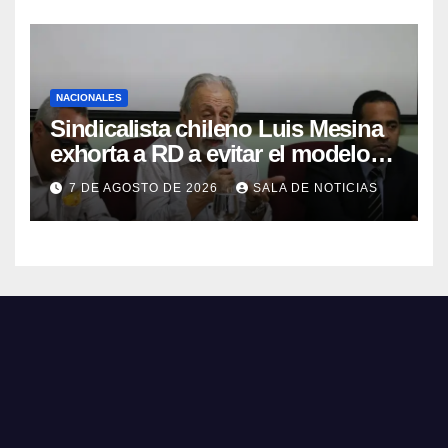
coimputados
NACIONALES
Sindicalista chileno Luis Mesina
exhorta a RD a evitar el modelo
de AFP y apostar por un sistema
7 DE AGOSTO DE 2026
SALA DE NOTICIAS
solidario