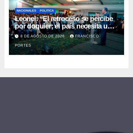
NACIONALES
POLITICA
Leonel: “El retroceso se percibe
por doquier; el país necesita un
nuevo rumbo”
8 DE AGOSTO DE 2026
FRANCISCO
PORTES