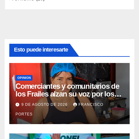
Esto puede interesarte
OPINION
Comerciantes y comunitarios de
los Frailes alzan su voz por los
prolongados apagones
9 DE AGOSTO DE 2026
FRANCISCO
PORTES