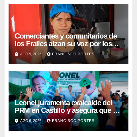
Comerciantes y comunitarios de
los Frailes alzan su voz por los
prolongados apagones
AGO 9, 2026
FRANCISCO PORTES
Leonel juramenta exalcalde del
PRM en Castillo y asegura que el
Gobierno le tira “al cuello y a los
AGO 9, 2026
FRANCISCO PORTES
bolsillos del pueblo”