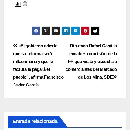
Navegación
«El gobierno admite
Diputado Rafael Castillo
que su reforma será
encabeza comisión de la
de
inflacionaria y que la
FP que visita y escucha a
entradas
factura la pagará el
comerciantes del Mercado
pueblo”, afirma Francisco
de Los Mina, SDE
Javier García
Entrada relacionada