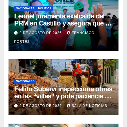
NACIONALES
POLITICA
Leonel juramenta exalcalde del
PRM en Castillo y asegura que el
Gobierno le tira “al cuello y a los
9 DE AGOSTO DE 2026
FRANCISCO
bolsillos del pueblo”
PORTES
NACIONALES
Fellito Suberví inspecciona obras
en las “villas” y pide paciencia a
comerciantes y residentes
9 DE AGOSTO DE 2026
SALA DE NOTICIAS