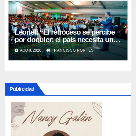
Leonel: “El retroceso se percibe
por doquier; el país necesita un
nuevo rumbo”
AGO 8, 2026
FRANCISCO PORTES
Publicidad