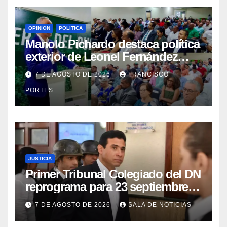
OPINION
POLITICA
Manolo Pichardo destaca política
exterior de Leonel Fernández
como referente de liderazgo y
7 DE AGOSTO DE 2026
FRANCISCO
defensa del interés nacional
PORTES
JUSTICIA
Primer Tribunal Colegiado del DN
reprograma para 23 septiembre
lectura íntegra de sentencia
7 DE AGOSTO DE 2026
SALA DE NOTICIAS
contra Adán Cáceres y
coimputados