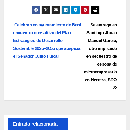
Navegación
Celebran en ayuntamiento de Baní
Se entrega en
encuentro consultivo del Plan
Santiago Jhoan
de
Estratégico de Desarrollo
Manuel García,
entradas
Sostenible 2025–2055 que auspicia
otro implicado
el Senador Julito Fulcar
en secuestro de
esposa de
microempresario
en Herrera, SDO
Entrada relacionada