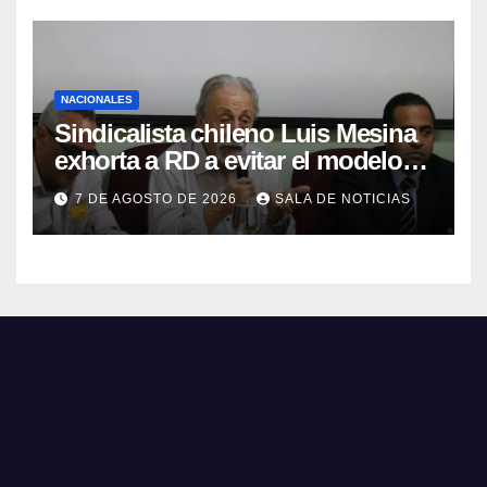
NACIONALES
Sindicalista chileno Luis Mesina
exhorta a RD a evitar el modelo
de AFP y apostar por un sistema
7 DE AGOSTO DE 2026
SALA DE NOTICIAS
solidario