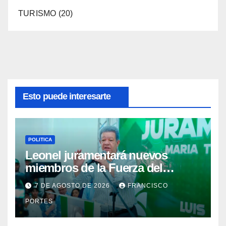
TURISMO
(20)
Esto puede interesarte
POLITICA
Leonel juramentará nuevos
miembros de la Fuerza del
Pueblo en la capital este sábado
7 DE AGOSTO DE 2026
FRANCISCO
y el domingo en la provincia
PORTES
Duarte