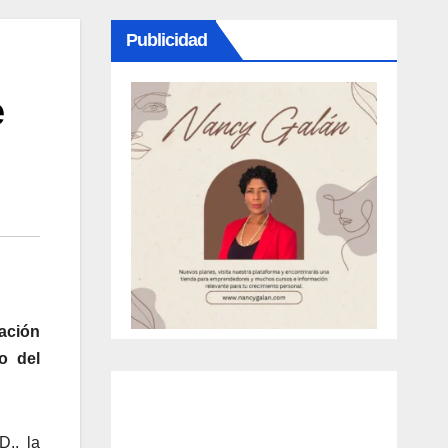
Publicidad
e
ación
o del
., la