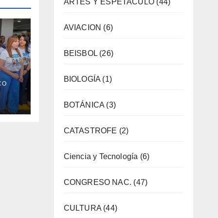
ARTES Y ESPETACULO
(44)
AVIACION
(6)
BEISBOL
(26)
BIOLOGÍA
(1)
CO
bre
BOTÁNICA
(3)
eo
CATASTROFE
(2)
Ciencia y Tecnología
(6)
CONGRESO NAC.
(47)
CULTURA
(44)