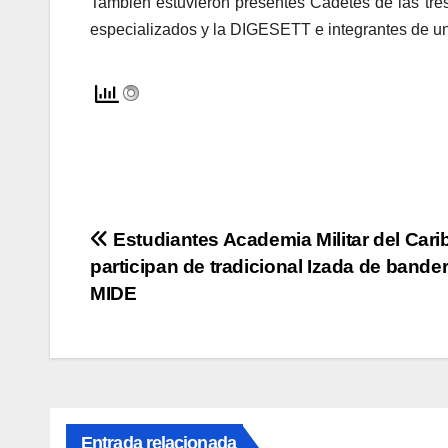
También estuvieron presentes Cadetes de las tre
especializados y la DIGESETT e integrantes de un
Navegación
Estudiantes Academia Militar del Cari
participan de tradicional Izada de bander
de
MIDE
entradas
Entrada relacionada