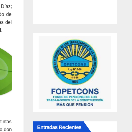
 Díaz;
do de
es del
N.
tintas
Entradas Recientes
do don