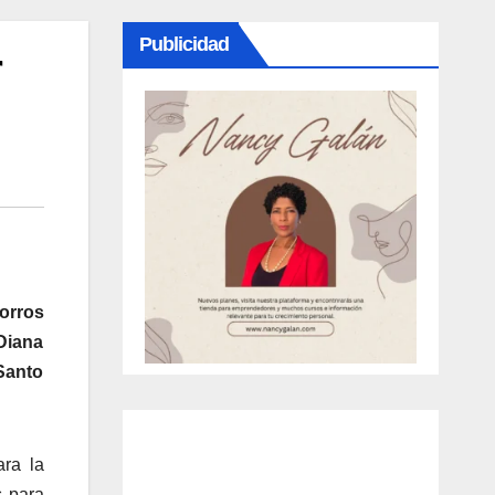
Publicidad
r
horros
Diana
Santo
ara la
s para