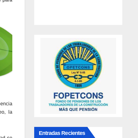
gencia
o, la
Entradas Recientes
dad se