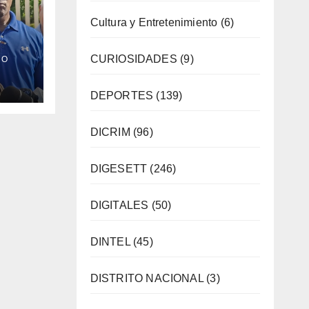
Cultura y Entretenimiento
(6)
ra
CURIOSIDADES
(9)
CO
nción
DEPORTES
(139)
DICRIM
(96)
DIGESETT
(246)
DIGITALES
(50)
DINTEL
(45)
DISTRITO NACIONAL
(3)