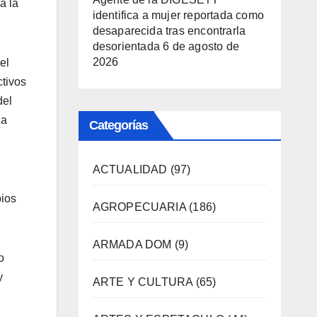
a la
identifica a mujer reportada como
desaparecida tras encontrarla
desorientada
6 de agosto de
2026
el
ctivos
del
la
Categorías
ACTUALIDAD
(97)
pios
AGROPECUARIA
(186)
ARMADA DOM
(9)
o
y
ARTE Y CULTURA
(65)