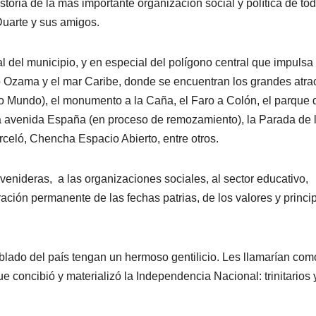
storia de la más importante organización social y política de tod
Duarte y sus amigos.
ural del municipio, y en especial del polígono central que impulsa 
o Ozama y el mar Caribe, donde se encuentran los grandes atra
vo Mundo), el monumento a la Caña, el Faro a Colón, el parque 
la avenida España (en proceso de remozamiento), la Parada de 
rceló, Chencha Espacio Abierto, entre otros.
enideras, a las organizaciones sociales, al sector educativo,
ación permanente de las fechas patrias, de los valores y princi
blado del país tengan un hermoso gentilicio. Les llamarían com
e concibió y materializó la Independencia Nacional: trinitarios 